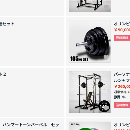
種セット
オリンピ
￥90,00
ト２
パーソナ
ルシャフ
￥260,0
通常価格 ￥2
割引率：
 ハンマートーンバーベル セッ
オリンピ