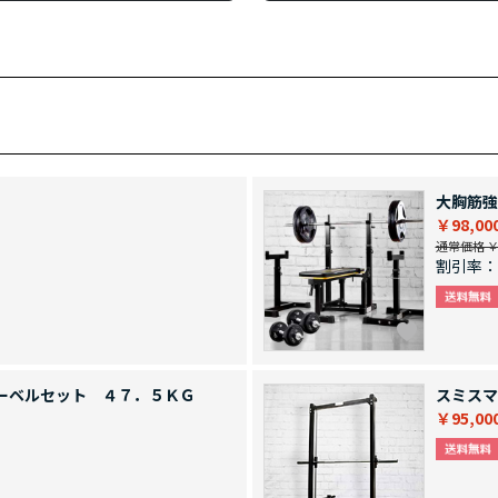
大胸筋強
￥98,00
通常価格 ￥1
割引率：
ーベルセット ４７．５ＫＧ
スミスマ
￥95,00