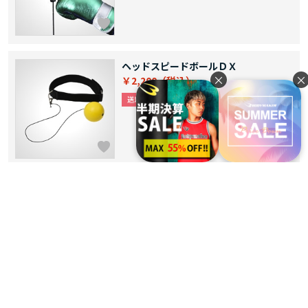
ヘッドスピードボールＤＸ
×
×
￥2,200
バンテージ
￥1,290
通常価格 ￥1,400
割引率：
7%OFF