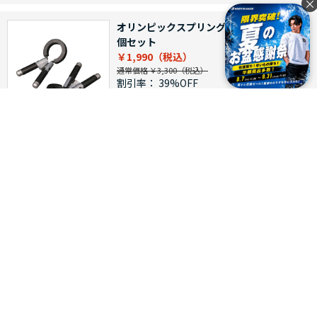
×
オリンピックスプリングカラーＮＥＷ ２
個セット
￥1,990
通常価格 ￥3,300
割引率：
39%OFF
つづきを見る
[1～12件]
368
件あります
会員メニュー
マイページ