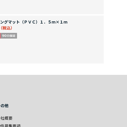
ングマット（ＰＶＣ）１．５ｍ×１ｍ
その他
会社概要
物件募集要項