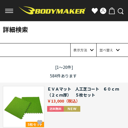
詳細検索
表示方法
並べ替え
[1～20件]
584
件あります
ＥＶＡマット 人工芝コート ６０ｃｍ
（２ｃｍ厚） ５枚セット
￥13,000