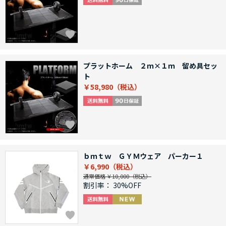
プラットホーム ２ｍ×１ｍ 留め具セッ
ト
￥58,980
ｂｍｔｗ ＧＹＭウェア パーカー１
￥6,990
通常価格 ￥10,000
割引率：
30%OFF