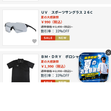
ＵＶ スポーツサングラス ２６C
夏の大感謝祭
￥990
通常価格 ￥1,490
割引率：
33%OFF
×
ＢＭ・ＤＲＹ ポロシャツ
夏の大感謝祭
￥1,990
通常価格 ￥2,990
割引率：
33%OFF
ｂｍｔｗ オーバーサイズ ハーフスリー
ブ１
夏の大感謝祭