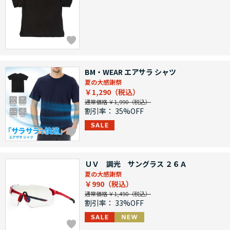
BM・WEAR エアサラ シャツ
夏の大感謝祭
￥1,290
通常価格 ￥1,990
割引率：
35%OFF
ＵＶ 調光 サングラス ２６Ａ
夏の大感謝祭
￥990
通常価格 ￥1,490
割引率：
33%OFF