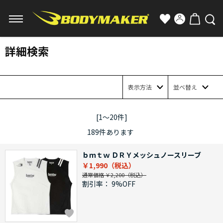
詳細検索
表示方法
並べ替え
[1～20件]
189
件あります
ｂｍｔｗ ＤＲＹメッシュノースリーブ
￥1,990
通常価格 ￥2,200
割引率：
9%OFF