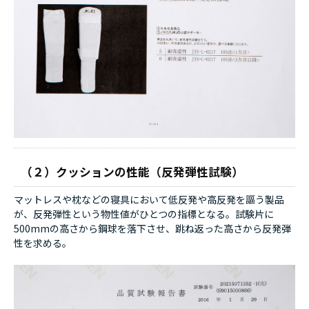
（２）クッションの性能（反発弾性試験）
マットレスや枕などの寝具において低反発や高反発を謳う製品
が、反発弾性という物性値がひとつの指標となる。試験片に
500mmの高さから鋼球を落下させ、跳ね返った高さから反発弾
性を求める。