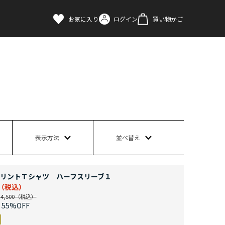
お気に入り
ログイン
買い物かご
表示方法
並べ替え
リントＴシャツ ハーフスリーブ１
,500
55%OFF