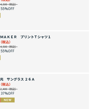
,500
55%OFF
ＭＡＫＥＲ プリントＴシャツ１
,500
55%OFF
光 サングラス ２６Ａ
,400
37%OFF