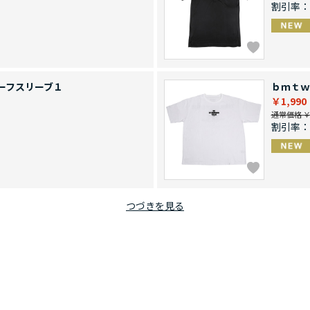
割引率：
ーフスリーブ１
ｂｍｔｗ
￥1,990
通常価格 ￥4
割引率：
つづきを見る