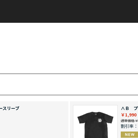
ースリーブ
∧Ｂ プ
￥1,990
通常価格 ￥4
割引率：