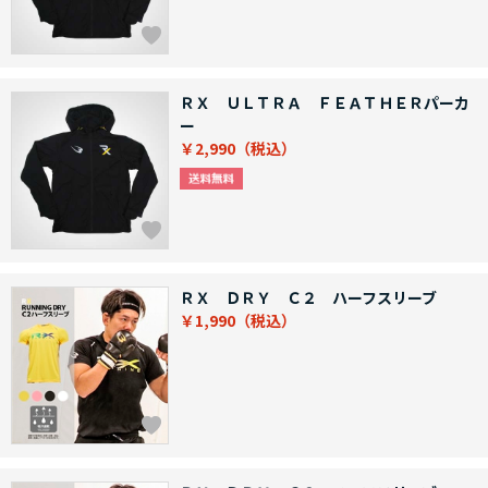
ＲＸ ＵＬＴＲＡ ＦＥＡＴＨＥＲパーカ
ー
￥2,990
ＲＸ ＤＲＹ Ｃ２ ハーフスリーブ
￥1,990