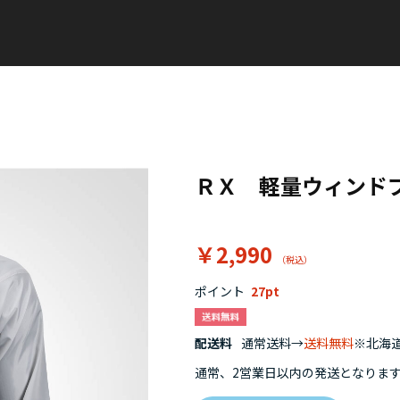
ＲＸ 軽量ウィンド
￥2,990
ポイント
27
配送料
通常送料→
送料無料
※北海道
通常、2営業日以内の発送となりま