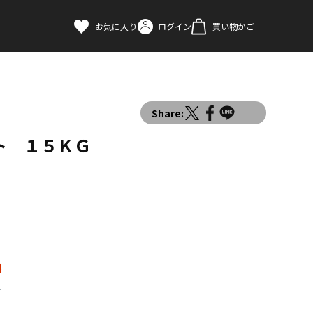
お気に入り
ログイン
買い物かご
Share:
ト １５ＫＧ
料
す