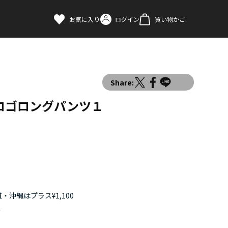
お気に入り
ログイン
買い物かご
Share:
ロゴロングパンツ１
・沖縄はプラス¥1,100
す