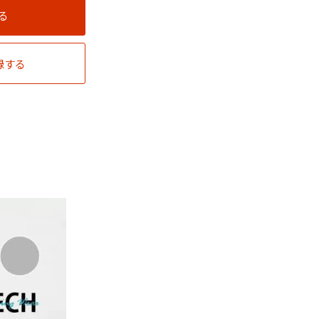
る
録する