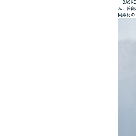
「BAS
ん、普段
同素材の