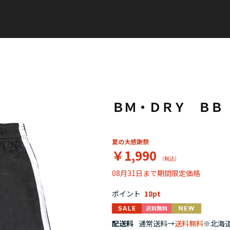
ＢＭ・ＤＲＹ ＢＢ
夏の大感謝祭
￥1,990
08月31日まで期間限定価格
ポイント
18
配送料
通常送料→
送料無料
※北海道