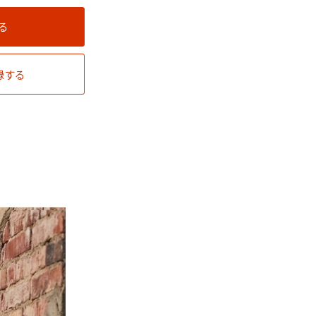
る
録する