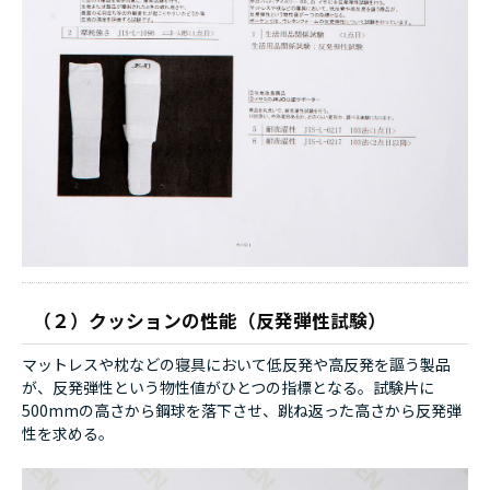
（２）クッションの性能（反発弾性試験）
マットレスや枕などの寝具において低反発や高反発を謳う製品
が、反発弾性という物性値がひとつの指標となる。試験片に
500mmの高さから鋼球を落下させ、跳ね返った高さから反発弾
性を求める。