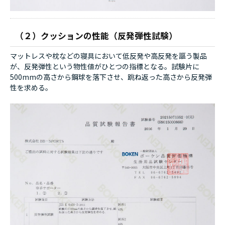
（２）クッションの性能（反発弾性試験）
マットレスや枕などの寝具において低反発や高反発を謳う製品
が、反発弾性という物性値がひとつの指標となる。試験片に
500mmの高さから鋼球を落下させ、跳ね返った高さから反発弾
性を求める。