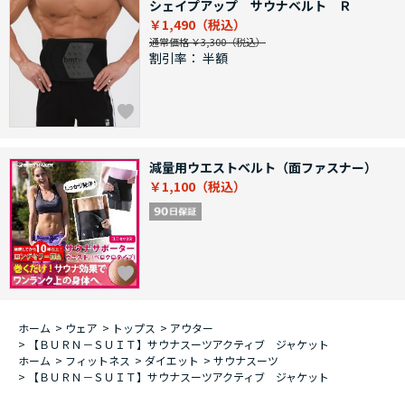
シェイプアップ サウナベルト Ｒ
￥1,490
通常価格 ￥3,300
割引率：
半額
減量用ウエストベルト（面ファスナー）
￥1,100
ホーム
>
ウェア
>
トップス
>
アウター
>
【ＢＵＲＮ－ＳＵＩＴ】サウナスーツアクティブ ジャケット
ホーム
>
フィットネス
>
ダイエット
>
サウナスーツ
>
【ＢＵＲＮ－ＳＵＩＴ】サウナスーツアクティブ ジャケット