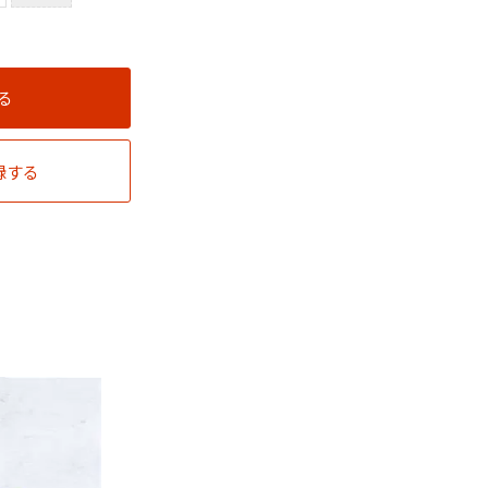
る
録する