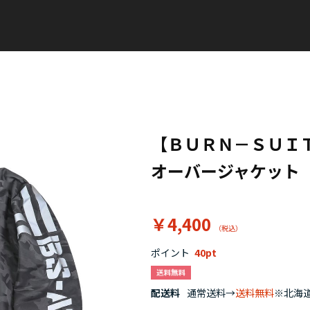
【ＢＵＲＮ－ＳＵＩ
オーバージャケット
￥4,400
ポイント
40
配送料
通常送料→
送料無料
※北海道