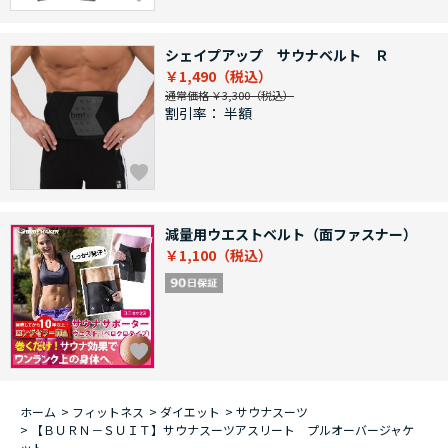
シェイプアップ サウナベルト Ｒ
￥1,490
通常価格 ￥3,300
割引率：
半額
減量用ウエストベルト（面ファスナー）
￥1,100
ホーム
>
フィットネス
>
ダイエット
>
サウナスーツ
>
【ＢＵＲＮ－ＳＵＩＴ】サウナスーツアスリート プルオーバージャケ
ット