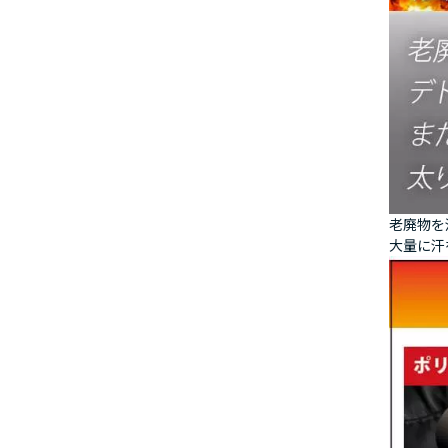
老廃物を
大量に汗