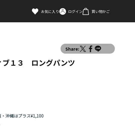
お気に入り
ログイン
買い物かご
Share:
ィブ１３ ロングパンツ
・沖縄はプラス¥1,100
す