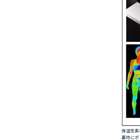
保温性素
裏地にポ