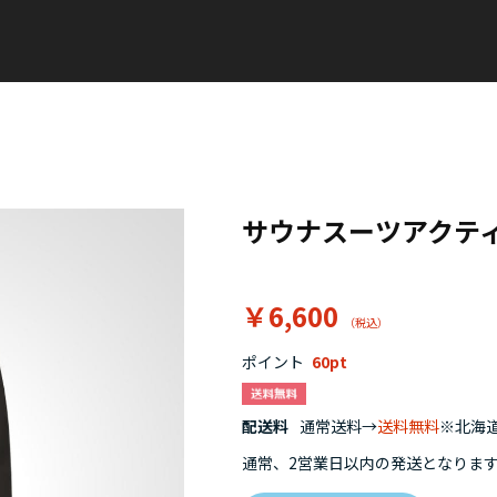
サウナスーツアクテ
￥6,600
ポイント
60
配送料
通常送料→
送料無料
※北海道
通常、2営業日以内の発送となりま