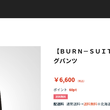
【ＢＵＲＮ－ＳＵＩ
グパンツ
￥6,600
ポイント
60
配送料
通常送料→
送料無料
※北海道