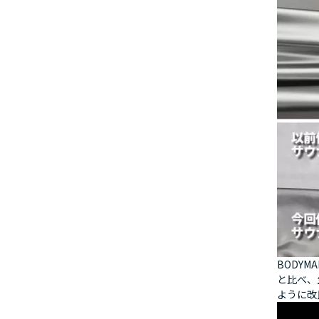
BODY
と比べ、
ように改