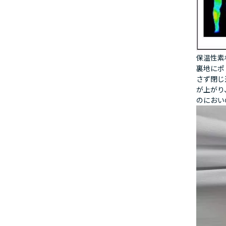
保温性素
裏地にポ
さず閉じ
が上がり
のにおい