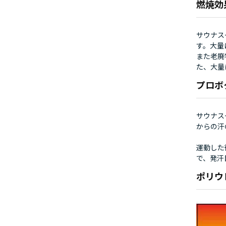
燃焼効
サウナス
す。大量
また老廃
た、大量
プロボ
サウナス
からの汗
運動した
で、発汗
ポリウ