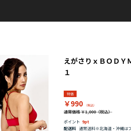
えがさりｘＢＯＤＹ
１
特価
￥990
通常価格 ￥1,000
ポイント
9
配送料
通常送料※北海道・沖縄はプラ