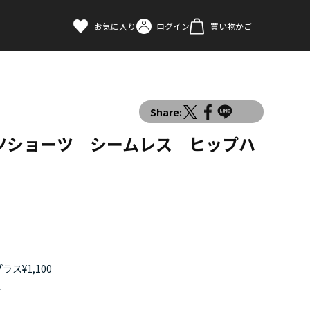
お気に入り
ログイン
買い物かご
Share:
ツショーツ シームレス ヒップハ
ス¥1,100
す