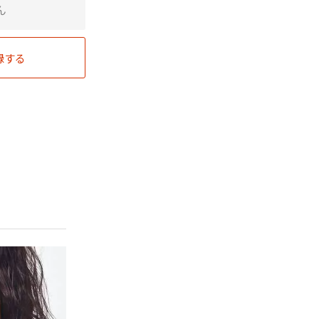
ん
録する