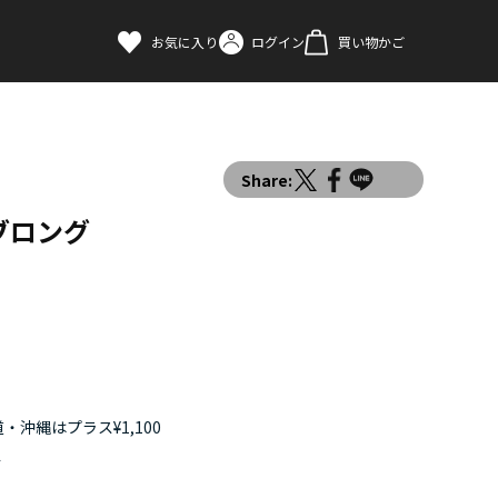
お気に入り
ログイン
買い物かご
Share:
ブロング
・沖縄はプラス¥1,100
す