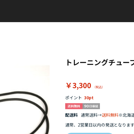
トレーニングチュー
￥3,300
ポイント
30
配送料
通常送料→
送料無料
※北海道
通常、2営業日以内の発送となりま