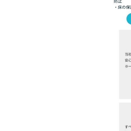
防止
・床の保