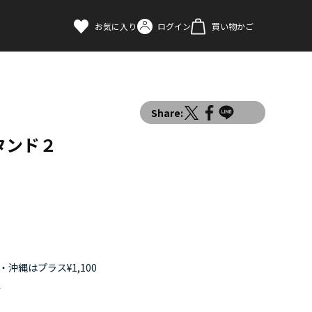
お気に入り
ログイン
買い物かご
Share:
タンド２
沖縄はプラス¥1,100
す