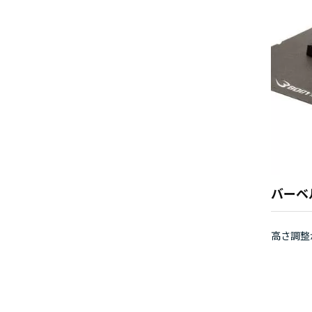
バーベ
高さ調整