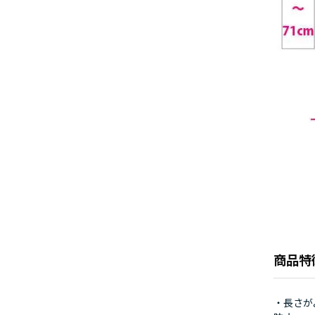
商品特
・長さが