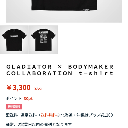
ＧＬＡＤＩＡＴＯＲ × ＢＯＤＹＭＡＫＥＲ
ＣＯＬＬＡＢＯＲＡＴＩＯＮ ｔ－ｓｈｉｒｔ
￥3,300
ポイント
30
配送料
通常送料→
送料無料
※北海道・沖縄はプラス¥1,100
通常、2営業日以内の発送となります