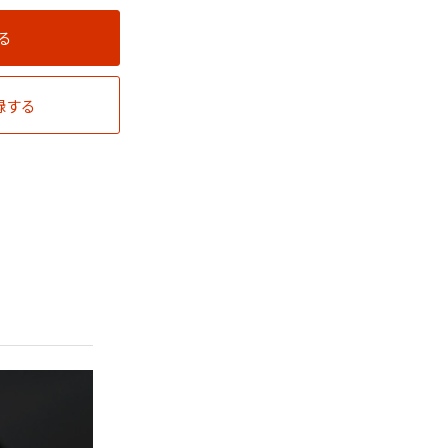
る
録する