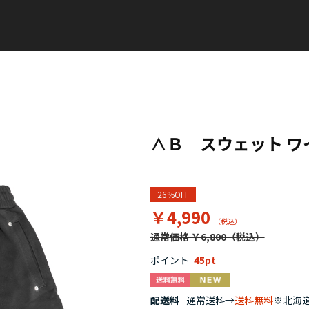
∧Ｂ スウェット ワ
26%OFF
￥4,990
通常価格 ￥6,800
ポイント
45
配送料
通常送料→
送料無料
※北海道