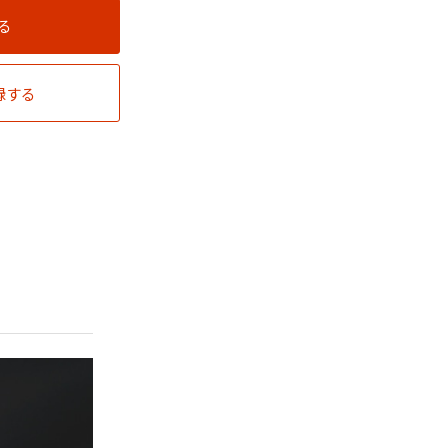
る
録する