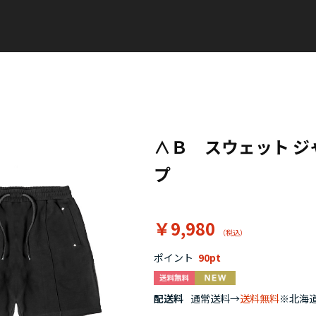
∧Ｂ スウェット 
プ
￥9,980
ポイント
90
配送料
通常送料→
送料無料
※北海道