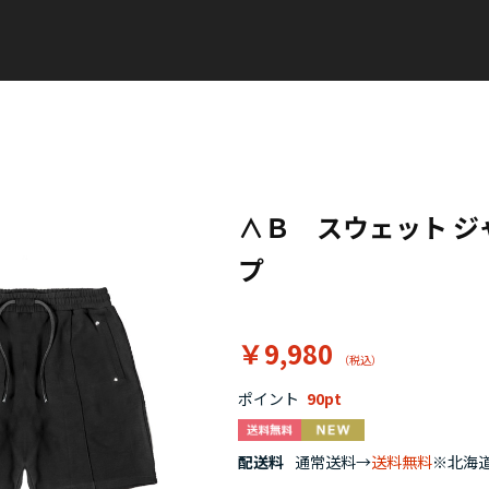
∧Ｂ スウェット 
プ
￥9,980
ポイント
90
配送料
通常送料→
送料無料
※北海道