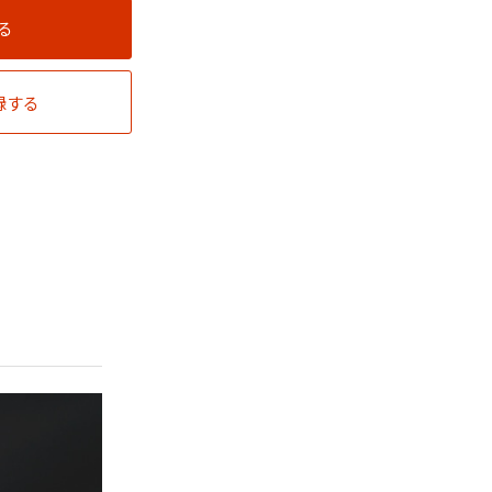
る
録する