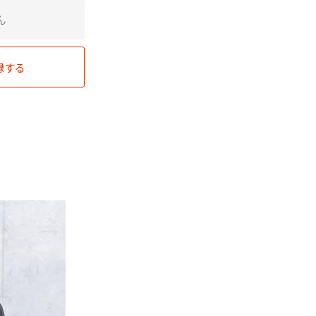
ん
録する