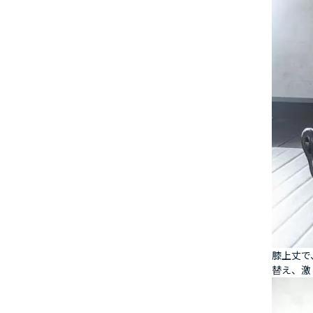
膝上丈で
替え、激