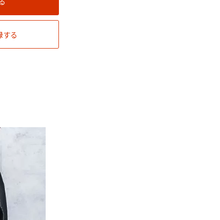
る
録する