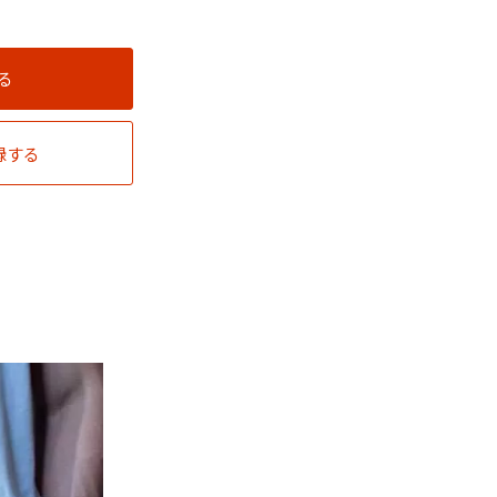
る
録する