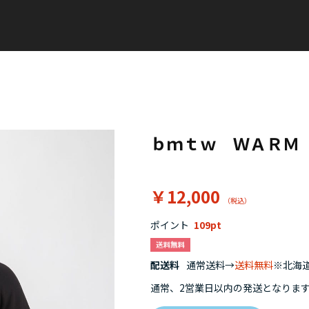
ｂｍｔｗ ＷＡＲＭ
￥12,000
ポイント
109
配送料
通常送料→
送料無料
※北海道
通常、2営業日以内の発送となりま