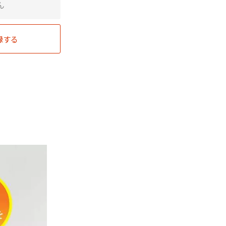
ん
録する