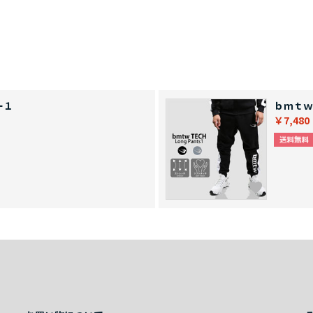
ー１
ｂｍｔｗ
￥7,480