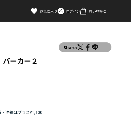
お気に入り
ログイン
買い物かご
Share:
 パーカー２
・沖縄はプラス¥1,100
す