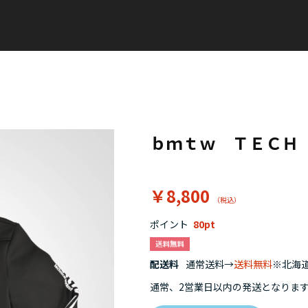
ｂｍｔｗ ＴＥＣＨ
￥8,800
ポイント
80
配送料
通常送料→
送料無料
※北海道
通常、2営業日以内の発送となりま