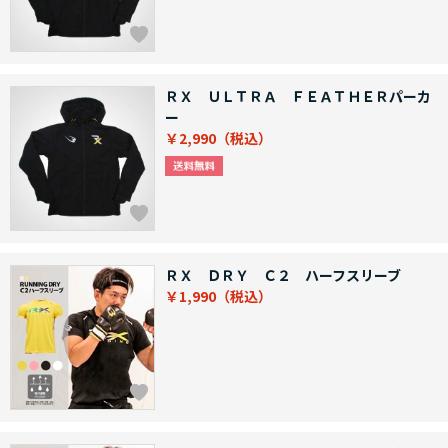
ＲＸ ＵＬＴＲＡ ＦＥＡＴＨＥＲパーカ
ー
￥2,990
ＲＸ ＤＲＹ Ｃ２ ハーフスリーブ
￥1,990