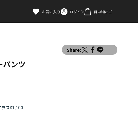
お気に入り
ログイン
買い物かご
Share:
ーパンツ
ス¥1,100
す