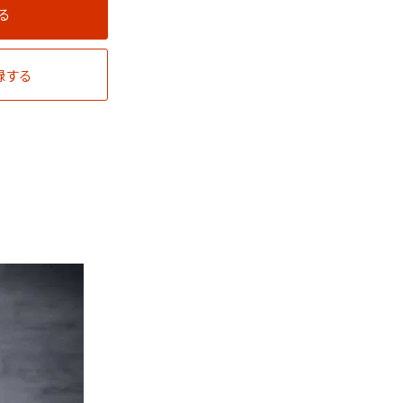
る
録する