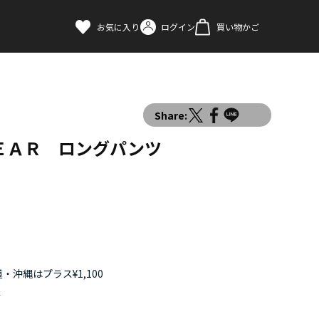
お気に入り
ログイン
買い物かご
Share:
ＥＡＲ ロングパンツ
・沖縄はプラス¥1,100
す