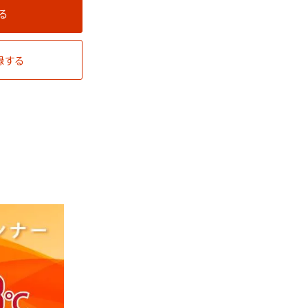
る
録する