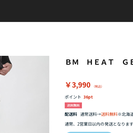
ＢＭ ＨＥＡＴ Ｇ
￥3,990
ポイント
36
配送料
通常送料→
送料無料
※北海道
通常、2営業日以内の発送となりま