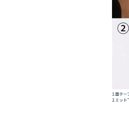
1.面テ
2.ミッ