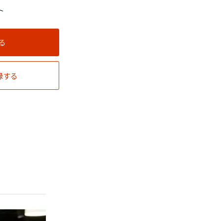
ト
る
録する