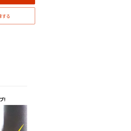
録する
ブ!