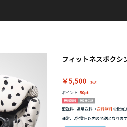
フィットネスボクシ
￥5,500
ポイント
50
配送料
通常送料→
送料無料
※北海道
通常、2営業日以内の発送となりま