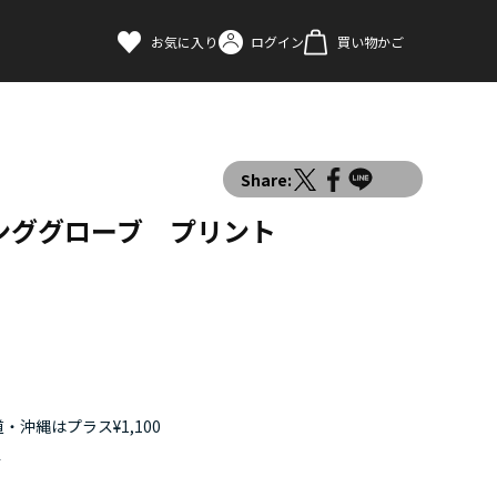
お気に入り
ログイン
買い物かご
Share:
ンググローブ プリント
・沖縄はプラス¥1,100
す