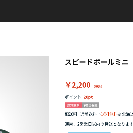
スピードボールミニ
￥2,200
ポイント
20
配送料
通常送料→
送料無料
※北海道
通常、2営業日以内の発送となりま