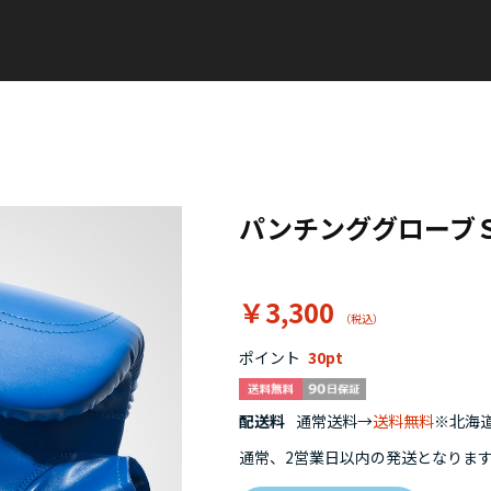
パンチンググローブ
￥3,300
ポイント
30
配送料
通常送料→
送料無料
※北海道
通常、2営業日以内の発送となりま