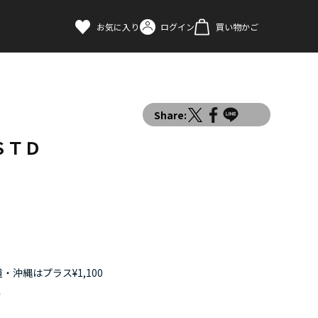
お気に入り
ログイン
買い物かご
Share:
ＳＴＤ
・沖縄はプラス¥1,100
す