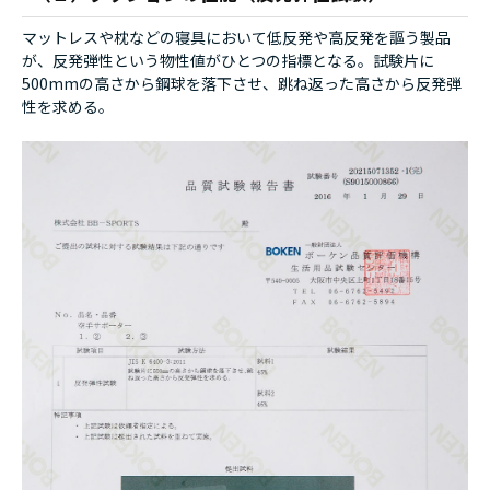
マットレスや枕などの寝具において低反発や高反発を謳う製品
が、反発弾性という物性値がひとつの指標となる。試験片に
500mmの高さから鋼球を落下させ、跳ね返った高さから反発弾
性を求める。