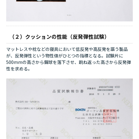
（２）クッションの性能（反発弾性試験）
マットレスや枕などの寝具において低反発や高反発を謳う製品
が、反発弾性という物性値がひとつの指標となる。試験片に
500mmの高さから鋼球を落下させ、跳ね返った高さから反発弾
性を求める。