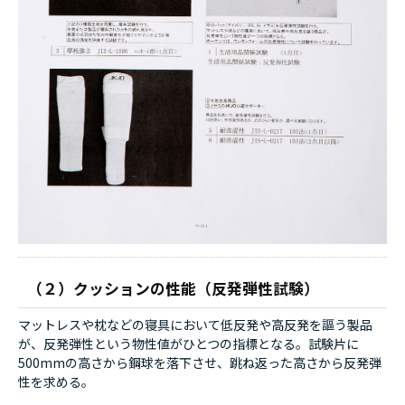
（２）クッションの性能（反発弾性試験）
マットレスや枕などの寝具において低反発や高反発を謳う製品
が、反発弾性という物性値がひとつの指標となる。試験片に
500mmの高さから鋼球を落下させ、跳ね返った高さから反発弾
性を求める。