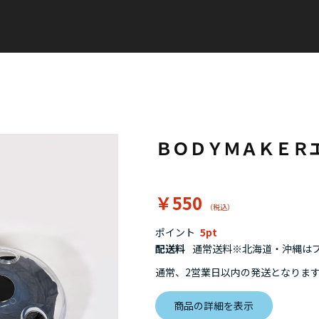
ＢＯＤＹＭＡＫＥＲ
￥550
ポイント
5
配送料
通常送料※北海道・沖縄はプラ
通常、2営業日以内の発送となりま
商品の詳細を表示