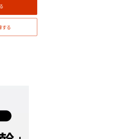
る
録する