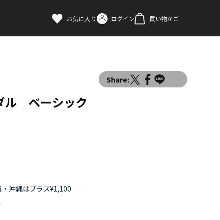
お気に入り
ログイン
買い物かご
Share:
ダル ベーシック
・沖縄はプラス¥1,100
す