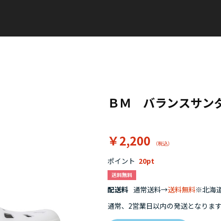
ＢＭ バランスサン
￥2,200
ポイント
20
配送料
通常送料→
送料無料
※北海道
通常、2営業日以内の発送となりま