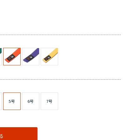
5号
6号
7号
る