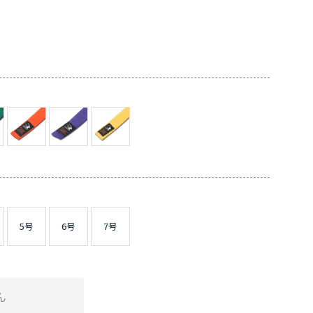
5号
6号
7号
ん