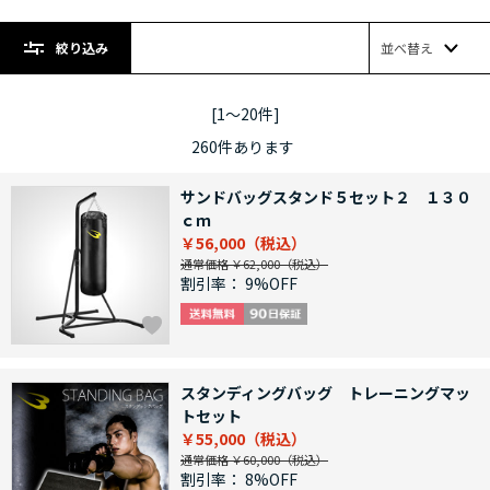
絞り込み
並べ替え
[1～20件]
260
件あります
サンドバッグスタンド５セット２ １３０
ｃｍ
￥56,000
通常価格 ￥62,000
割引率：
9%OFF
スタンディングバッグ トレーニングマッ
トセット
￥55,000
通常価格 ￥60,000
割引率：
8%OFF