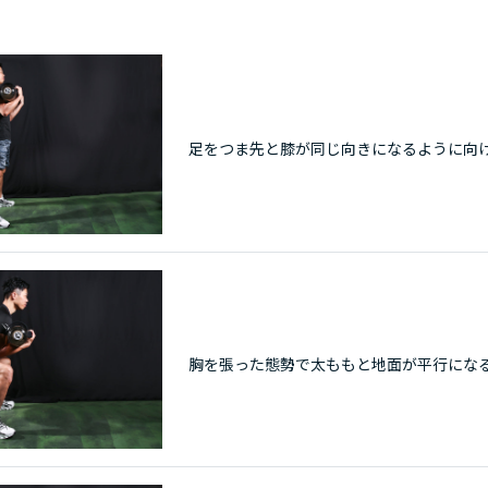
）
足をつま先と膝が同じ向きになるように向
胸を張った態勢で太ももと地面が平行にな