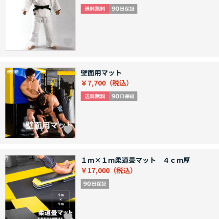
壁面用マット
￥7,700
１ｍ×１ｍ柔道畳マット ４ｃｍ厚
￥17,000